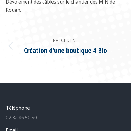
Dévoiement des câbles sur le chantier des MIN de
Rouen.
NAVIGATION
PRÉCÉDENT
ARTICLE
Création d’une boutique 4 Bio
Article
précédent
:
Téléphone
02 32 86 50 50
Email