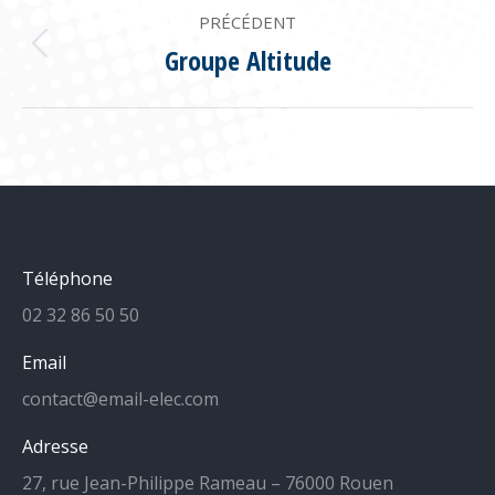
NAVIGATION
PRÉCÉDENT
DE
Groupe Altitude
Onglet
précédent
COMMENTAIRE
Téléphone
02 32 86 50 50
Email
contact@email-elec.com
Adresse
27, rue Jean-Philippe Rameau – 76000 Rouen