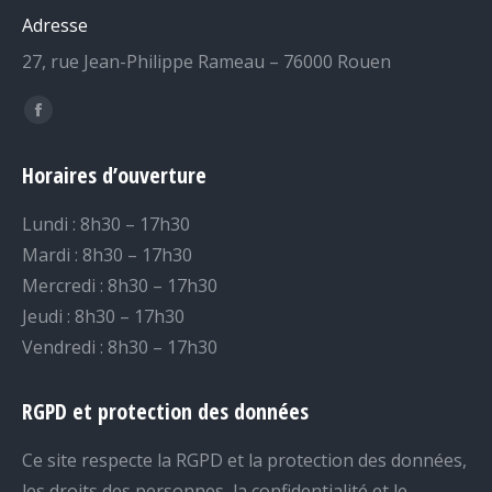
Adresse
27, rue Jean-Philippe Rameau – 76000 Rouen
Trouvez nous sur :
Facebook
page
Horaires d’ouverture
opens
in
Lundi : 8h30 – 17h30
new
Mardi : 8h30 – 17h30
window
Mercredi : 8h30 – 17h30
Jeudi : 8h30 – 17h30
Vendredi : 8h30 – 17h30
RGPD et protection des données
Ce site respecte la RGPD et la protection des données,
les droits des personnes, la confidentialité et le