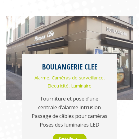
BOULANGERIE CLEE
Alarme
,
Caméras de surveillance
,
Electricité
,
Luminaire
Fourniture et pose d’une
centrale d’alarme intrusion
Passage de câbles pour caméras
Poses des luminaires LED
Details