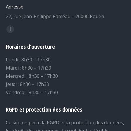
Adresse
27, rue Jean-Philippe Rameau – 76000 Rouen
Trouvez nous sur :
Facebook
page
Horaires d’ouverture
opens
in
Lundi : 8h30 – 17h30
new
Mardi : 8h30 – 17h30
window
Mercredi : 8h30 – 17h30
Jeudi : 8h30 – 17h30
Vendredi : 8h30 – 17h30
RGPD et protection des données
Ce site respecte la RGPD et la protection des données,
les droits des personnes, la confidentialité et le