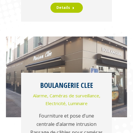
Details
BOULANGERIE CLEE
Alarme
,
Caméras de surveillance
,
Electricité
,
Luminaire
Fourniture et pose d’une
centrale d’alarme intrusion
Passage de câbles pour caméras